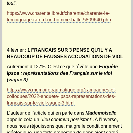
tout
".
https://www.charentelibre.fr/charente/charente-le-
temoignage-rare-d-un-homme-battu-5809640.php
4 février
:
1 FRANCAIS SUR 3 PENSE QU’IL Y A
BEAUCOUP DE FAUSSES ACCUSATIONS DE VIOL
Autrement dit 37%. C’est ce que révèle une
Enquête
Ipsos : représentations des Français sur le viol
(vague 3)
:
https://www.memoiretraumatique.org/campagnes-et-
colloques/2022-enquete-ipsos-representations-des-
francais-sur-le-viol-vague-3.html
L’auteur de l’article qui en parle dans
Mademoiselle
appelle cela un
"lieu commun persistant
". A l’inverse,
nous nous réjouissons que, malgré le conditionnement
idéologique, une forte proportion de gens aient gardé