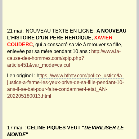
21 mai
: NOUVEAU TEXTE EN LIGNE :
A NOUVEAU
L’HISTOIRE D’UN PERE HEROÏQUE,
XAVIER
COUDERC
,
qui a consacré sa vie à rerouver sa fille,
enlevée par sa mère pendant 10 ans :
http://www.la-
cause-des-hommes.com/spip.php?
article451&var_mode=calcul
lien originel : h
ttps ://www.bfmtv.com/police-justice/la-
justice-a-ferme-les-yeux-prive-de-sa-fille-pendant-10-
ans-il-se-bat-pour-faire-condamner-l-etat_AN-
202205180013.html
17 mai
:
CELINE PIQUES VEUT "
DEVIRILISER LE
MONDE
"