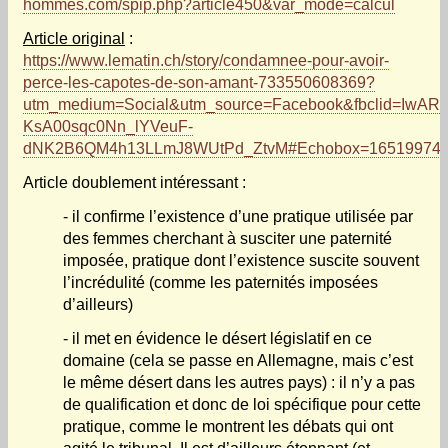
hommes.com/spip.php?article450&var_mode=calcul
Article original
:
https://www.lematin.ch/story/condamnee-pour-avoir-
perce-les-capotes-de-son-amant-733550608369?
utm_medium=Social&utm_source=Facebook&fbclid=IwAR
KsA00sqc0Nn_lYVeuF-
dNK2B6QM4h13LLmJ8WUtPd_ZtvM#Echobox=16519974
Article doublement intéressant :
- il confirme l’existence d’une pratique utilisée par
des femmes cherchant à susciter une paternité
imposée, pratique dont l’existence suscite souvent
l’incrédulité (comme les paternités imposées
d’ailleurs)
- il met en évidence le désert législatif en ce
domaine (cela se passe en Allemagne, mais c’est
le même désert dans les autres pays) : il n’y a pas
de qualification et donc de loi spécifique pour cette
pratique, comme le montrent les débats qui ont