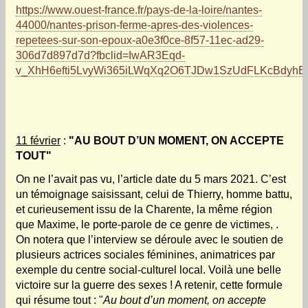
https://www.ouest-france.fr/pays-de-la-loire/nantes-
44000/nantes-prison-ferme-apres-des-violences-
repetees-sur-son-epoux-a0e3f0ce-8f57-11ec-ad29-
306d7d897d7d?fbclid=IwAR3Eqd-
v_XhH6efti5LvyWi365iLWqXq2O6TJDw1SzUdFLKcBdyhB
11 février
:
"AU BOUT D’UN MOMENT, ON ACCEPTE
TOUT"
On ne l’avait pas vu, l’article date du 5 mars 2021. C’est
un témoignage saisissant, celui de Thierry, homme battu,
et curieusement issu de la Charente, la même région
que Maxime, le porte-parole de ce genre de victimes, .
On notera que l’interview se déroule avec le soutien de
plusieurs actrices sociales féminines, animatrices par
exemple du centre social-culturel local. Voilà une belle
victoire sur la guerre des sexes ! A retenir, cette formule
qui résume tout : "
Au bout d’un moment, on accepte