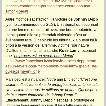
https://actualitte.com/article/106218/droit-justice/eva-
ionesco-condamnee-pour-violence-contre-son-mari-
simon-liberati
Autre motif de satisfaction : la victoire de
Johnny Depp
(voir le communiqué du GES). Un tribunal qui reconnaît
qu’une femme, de surcroît avec une bonne notoriété, a
menti quand elle se prétendait violentée, c’est un
événement rare. D’habitude les tribunaux ajoutent foi à
priori à la version de la femme, victime "par nature".
D’ailleurs, la militante misandre
Rose Lamy
reconnaît
que "
Le procès est un revers pour Metoo
".
https://www.franceinter.fr/societe/le-proces-depp-heard-
est-un-revers-pour-metoo-selon-rome-lamy-specialiste-
du-sexisme-en-ligne
Mais ceci est à nuancer. Notre ami Eric écrit "
C’est une
victoire effectivement sur le préjugé sexiste antimasculin.
Une victoire à coups de millions de dollars. Qui dispose
de la surface financière de Johnny Depp ?
"
Effectivement, Johnny Depp n’est pas le prototype de
l’homme faussement accusé. Il lui a fallu sans doute