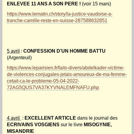
ENLEVEE 11 ANS A SON PERE !
(voir 15 mars)
https://www.lematin.ch/story/la-justice-vaudoise-a-
tranche-camille-reste-en-suisse-287588632851
5 avril
:
CONFESSION D’UN HOMME BATTU
(Argenteuil)
https://www.leparisien.fr/faits-divers/abdelkader-victime-
de-violences-conjugales-jetais-amoureux-de-ma-femme-
cetait-ca-le-probleme-05-04-2022-
72AG5QUS7VA37KYVNALEMFNAFU.php
4 avril
:
EXCELLENT ARTICLE
dans le journal des
ECRIVAINS VOSGIENS
sur le livre
MISOGYNIE,
MISANDRIE