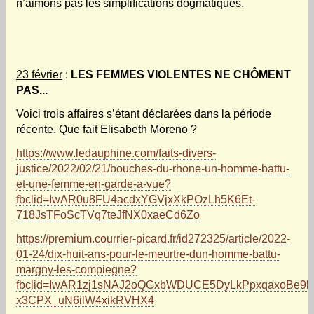
n’aimons pas les simplifications dogmatiques.
23 février
:
LES FEMMES VIOLENTES NE CHÔMENT
PAS...
Voici trois affaires s’étant déclarées dans la période
récente. Que fait Elisabeth Moreno ?
https://www.ledauphine.com/faits-divers-
justice/2022/02/21/bouches-du-rhone-un-homme-battu-
et-une-femme-en-garde-a-vue?
fbclid=IwAR0u8FU4acdxYGVjxXkPOzLh5K6Et-
718JsTFoScTVq7teJfNX0xaeCd6Zo
https://premium.courrier-picard.fr/id272325/article/2022-
01-24/dix-huit-ans-pour-le-meurtre-dun-homme-battu-
margny-les-compiegne?
fbclid=IwAR1zj1sNAJ2oQGxbWDUCE5DyLkPpxqaxoBe9k
x3CPX_uN6ilW4xikRVHX4