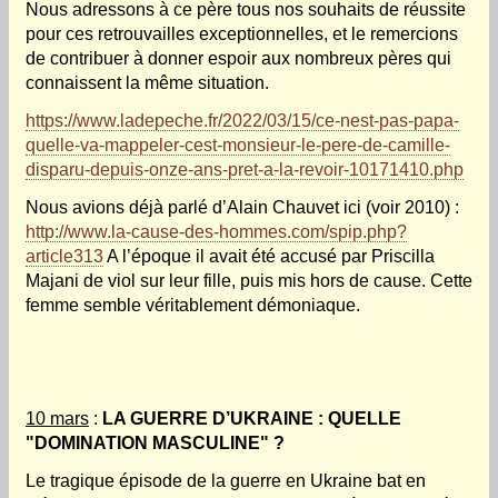
Nous adressons à ce père tous nos souhaits de réussite
pour ces retrouvailles exceptionnelles, et le remercions
de contribuer à donner espoir aux nombreux pères qui
connaissent la même situation.
https://www.ladepeche.fr/2022/03/15/ce-nest-pas-papa-
quelle-va-mappeler-cest-monsieur-le-pere-de-camille-
disparu-depuis-onze-ans-pret-a-la-revoir-10171410.php
Nous avions déjà parlé d’Alain Chauvet ici (voir 2010) :
http://www.la-cause-des-hommes.com/spip.php?
article313
A l’époque il avait été accusé par Priscilla
Majani de viol sur leur fille, puis mis hors de cause. Cette
femme semble véritablement démoniaque.
10 mars
:
LA GUERRE D’UKRAINE : QUELLE
"DOMINATION MASCULINE" ?
Le tragique épisode de la guerre en Ukraine bat en