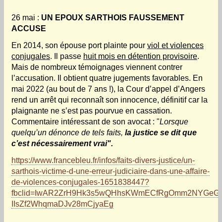
26 mai :
UN EPOUX SARTHOIS FAUSSEMENT
ACCUSE
En 2014, son épouse port plainte pour
viol et violences
conjugales
. Il passe
huit mois en détention provisoire
.
Mais de nombreux témoignages viennent contrer
l’accusation. Il obtient quatre jugements favorables. En
mai 2022 (au bout de 7 ans !), la Cour d’appel d’Angers
rend un arrêt qui reconnaît son innocence, définitif car la
plaignante ne s’est pas pourvue en cassation.
Commentaire intéressant de son avocat : "
Lorsque
quelqu’un dénonce de tels faits,
la justice se dit que
c’est nécessairement vrai".
https://www.francebleu.fr/infos/faits-divers-justice/un-
sarthois-victime-d-une-erreur-judiciaire-dans-une-affaire-
de-violences-conjugales-1651838447?
fbclid=IwAR2ZrH9Hk3s5wQHhsKWmECfRgOmm2NYGeGj
IIsZf2WhqmaDJv28mCjyaEg