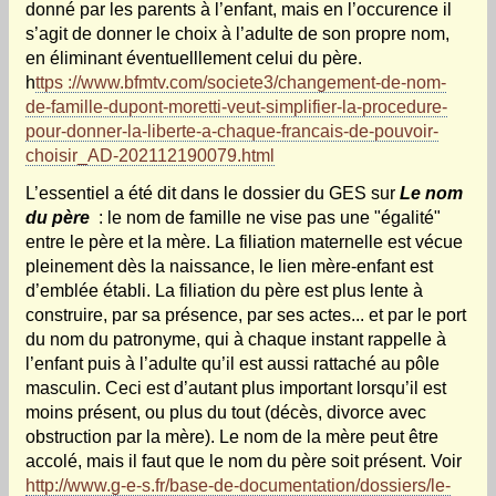
donné par les parents à l’enfant, mais en l’occurence il
s’agit de donner le choix à l’adulte de son propre nom,
en éliminant éventuelllement celui du père.
h
ttps ://www.bfmtv.com/societe3/changement-de-nom-
de-famille-dupont-moretti-veut-simplifier-la-procedure-
pour-donner-la-liberte-a-chaque-francais-de-pouvoir-
choisir_AD-202112190079.html
L’essentiel a été dit dans le dossier du GES sur
Le nom
du père
: le nom de famille ne vise pas une "égalité"
entre le père et la mère. La filiation maternelle est vécue
pleinement dès la naissance, le lien mère-enfant est
d’emblée établi. La filiation du père est plus lente à
construire, par sa présence, par ses actes... et par le port
du nom du patronyme, qui à chaque instant rappelle à
l’enfant puis à l’adulte qu’il est aussi rattaché au pôle
masculin. Ceci est d’autant plus important lorsqu’il est
moins présent, ou plus du tout (décès, divorce avec
obstruction par la mère). Le nom de la mère peut être
accolé, mais il faut que le nom du père soit présent. Voir
http://www.g-e-s.fr/base-de-documentation/dossiers/le-