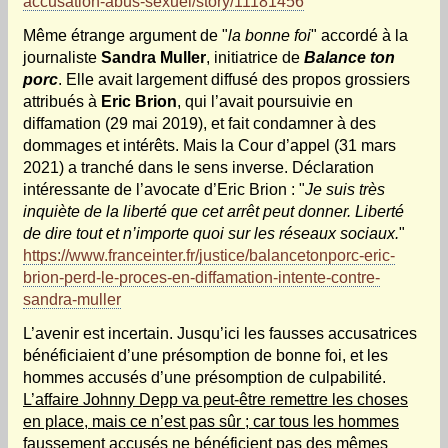
accusation-abus-sexuel/story/11181456
Même étrange argument de "
la bonne foi
" accordé à la
journaliste
Sandra Muller
, initiatrice de
Balance ton
porc
. Elle avait largement diffusé des propos grossiers
attribués à
Eric Brion
, qui l’avait poursuivie en
diffamation (29 mai 2019), et fait condamner à des
dommages et intérêts. Mais la Cour d’appel (31 mars
2021) a tranché dans le sens inverse. Déclaration
intéressante de l’avocate d’Eric Brion : "
Je suis très
inquiète de la liberté que cet arrêt peut donner. Liberté
de dire tout et n’importe quoi sur les réseaux sociaux.
"
https://www.franceinter.fr/justice/balancetonporc-eric-
brion-perd-le-proces-en-diffamation-intente-contre-
sandra-muller
L’avenir est incertain. Jusqu’ici les fausses accusatrices
bénéficiaient d’une présomption de bonne foi, et les
hommes accusés d’une présomption de culpabilité.
L’affaire Johnny Depp va peut-être remettre les choses
en place, mais ce n’est pas sûr ; car tous les hommes
faussement accusés ne bénéficient pas des mêmes