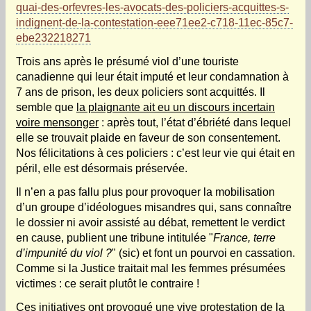
quai-des-orfevres-les-avocats-des-policiers-acquittes-s-
indignent-de-la-contestation-eee71ee2-c718-11ec-85c7-
ebe232218271
Trois ans après le présumé viol d’une touriste
canadienne qui leur était imputé et leur condamnation à
7 ans de prison, les deux policiers sont acquittés. Il
semble que
la plaignante ait eu un discours incertain
voire mensonger
: après tout, l’état d’ébriété dans lequel
elle se trouvait plaide en faveur de son consentement.
Nos félicitations à ces policiers : c’est leur vie qui était en
péril, elle est désormais préservée.
Il n’en a pas fallu plus pour provoquer la mobilisation
d’un groupe d’idéologues misandres qui, sans connaître
le dossier ni avoir assisté au débat, remettent le verdict
en cause, publient une tribune intitulée "
France, terre
d’impunité du viol ?
" (sic) et font un pourvoi en cassation.
Comme si la Justice traitait mal les femmes présumées
victimes : ce serait plutôt le contraire !
Ces initiatives ont provoqué une vive protestation de la