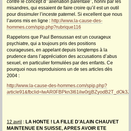
contre le concept d’"aliénation parentale", honni par les
misandres, qui essaient de faire croire qu’il est un outil
pour dissimuler l’inceste paternel. Si excellent que nous
l’avons mis en ligne :
http://www.la-cause-des-
hommes.com/spip.php?rubrique116
Rappelons que Paul Bensussan est un courageux
psychiatre, qui a toujours pris des positions
courageuses, en appelant depuis longtemps à la
prudence dans l’appréciation des accusations d’abus
sexuel, en particulier formulées par des enfants. Ce
pourquoi nous reproduisions un de ses articles dès
2004 :
http://www.la-cause-des-hommes.com/spip.php?
article91&fbclid=IwAR0FBPkn3I61ilw0rjjBZyodB2T_d
12 avril
:
LA HONTE ! LA FILLE D’ALAIN CHAUVET
MAINTENUE EN SUISSE, APRES AVOIR ETE