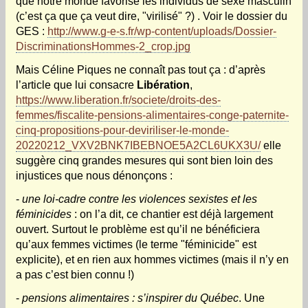
que notre monde favorise les individus de sexe masculin
(c’est ça que ça veut dire, "virilisé" ?) . Voir le dossier du
GES :
http://www.g-e-s.fr/wp-content/uploads/Dossier-
DiscriminationsHommes-2_crop.jpg
Mais Céline Piques ne connaît pas tout ça : d’après
l’article que lui consacre
Libération
,
https://www.liberation.fr/societe/droits-des-
femmes/fiscalite-pensions-alimentaires-conge-paternite-
cinq-propositions-pour-deviriliser-le-monde-
20220212_VXV2BNK7IBEBNOE5A2CL6UKX3U/
elle
suggère cinq grandes mesures qui sont bien loin des
injustices que nous dénonçons :
-
une loi-cadre contre les violences sexistes et les
féminicides
: on l’a dit, ce chantier est déjà largement
ouvert. Surtout le problème est qu’il ne bénéficiera
qu’aux femmes victimes (le terme "féminicide" est
explicite), et en rien aux hommes victimes (mais il n’y en
a pas c’est bien connu !)
-
pensions alimentaires : s’inspirer du Québec
. Une