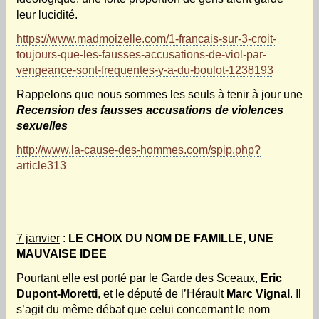
leur lucidité.
https://www.madmoizelle.com/1-francais-sur-3-croit-
toujours-que-les-fausses-accusations-de-viol-par-
vengeance-sont-frequentes-y-a-du-boulot-1238193
Rappelons que nous sommes les seuls à tenir à jour une
Recension des fausses accusations de violences
sexuelles
http://www.la-cause-des-hommes.com/spip.php?
article313
7 janvier
:
LE CHOIX DU NOM DE FAMILLE, UNE
MAUVAISE IDEE
Pourtant elle est porté par le Garde des Sceaux,
Eric
Dupont-Moretti
, et le député de l’Hérault
Marc Vignal
. Il
s’agit du même débat que celui concernant le nom