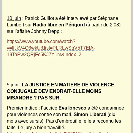
10 juin
: Patrick Guillot a été interviewé par Stéphane
Lambert sur
Radio libre en Périgord
(à partir de 2’08)
sur l’affaire Johnny Depp :
https://www.youtube.com/watch?
v=lIJkV4Q3wkU&list=PLRLwSgV5T7ElA-
19TaPw2QRjFc5KJ7Y1m&index=2
5 juin
:
LA JUSTICE EN MATIERE DE VIOLENCE
CONJUGALE DEVIENDRAIT-ELLE MOINS
MISANDRE ? PAS SUR.
Premier indice : l’actrice
Eva Ionesco
a été condamnée
pour violences contre son mari,
Simon Liberati
(dix
mois avec sursis). Pas d’embrouille, elle a reconnu les
faits. Le jury a bien travaillé.