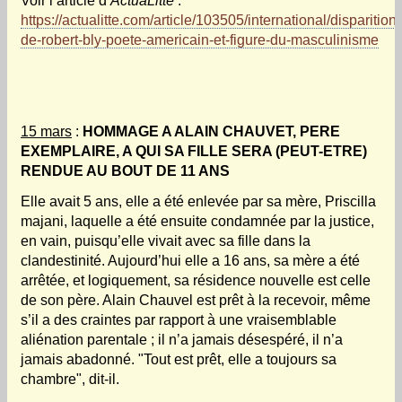
Voir l’article d’
ActuaLitté
:
https://actualitte.com/article/103505/international/disparition-
de-robert-bly-poete-americain-et-figure-du-masculinisme
15 mars
:
HOMMAGE A ALAIN CHAUVET, PERE
EXEMPLAIRE, A QUI SA FILLE SERA (PEUT-ETRE)
RENDUE AU BOUT DE 11 ANS
Elle avait 5 ans, elle a été enlevée par sa mère, Priscilla
majani, laquelle a été ensuite condamnée par la justice,
en vain, puisqu’elle vivait avec sa fille dans la
clandestinité. Aujourd’hui elle a 16 ans, sa mère a été
arrêtée, et logiquement, sa résidence nouvelle est celle
de son père. Alain Chauvel est prêt à la recevoir, même
s’il a des craintes par rapport à une vraisemblable
aliénation parentale ; il n’a jamais désespéré, il n’a
jamais abadonné. "Tout est prêt, elle a toujours sa
chambre", dit-il.