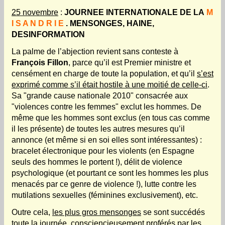
25 novembre
:
JOURNEE INTERNATIONALE DE LA
M
I S A N D R I E
. MENSONGES, HAINE,
DESINFORMATION
La palme de l’abjection revient sans conteste à
François Fillon
,
parce qu’il est Premier ministre et
censément en charge de toute la population, et qu’il
s’est
exprimé comme s’il était hostile à une moitié de celle-ci
.
Sa "grande cause nationale 2010" consacrée aux
"violences contre les femmes" exclut les hommes. De
même que les hommes sont exclus (en tous cas comme
il les présente) de toutes les autres mesures qu’il
annonce (et même si en soi elles sont intéressantes) :
bracelet électronique pour les violents (en Espagne
seuls des hommes le portent !), délit de violence
psychologique (et pourtant ce sont les hommes les plus
menacés par ce genre de violence !), lutte contre les
mutilations sexuelles (féminines exclusivement), etc.
Outre cela,
les plus gros mensonges
se sont succédés
toute la journée, consciencieusement proférés par les