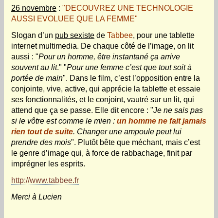
26 novembre
:
"DECOUVREZ UNE TECHNOLOGIE
AUSSI EVOLUEE QUE LA FEMME"
Slogan d’un
pub sexiste
de
Tabbee
, pour une tablette
internet multimedia. De chaque côté de l’image, on lit
aussi : "
Pour un homme, être instantané ça arrive
souvent au lit
." "
Pour une femme c’est que tout soit à
portée de main
". Dans le film, c’est l’opposition entre la
conjointe, vive, active, qui apprécie la tablette et essaie
ses fonctionnalités, et le conjoint, vautré sur un lit, qui
attend que ça se passe. Elle dit encore : "
Je ne sais pas
si le vôtre est comme le mien :
un homme ne fait jamais
rien tout de suite
.
Changer une ampoule peut lui
prendre des mois
". Plutôt bête que méchant, mais c’est
le genre d’image qui, à force de rabbachage, finit par
imprégner les esprits.
http://www.tabbee.fr
Merci à Lucien