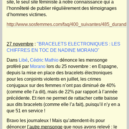
site, le seul site féministe à notre connaissance qui a
l’honnêteté de publier régulièrement des témoignages
d’hommes victimes.
http://www.sosfemmes.com/faq/400_suivantes/485_durand.
27 novembre
:
"BRACELETS ELECTRONIQUES : LES
CHIFFRES EN TOC DE NADINE MORANO"
Dans
Libé
,
Cédric Mathio
dénonce les mensonge
proféré par
Morano
lors du 25 novembre : en Espagne,
depuis la mise en place des bracelets électroniques
pour les conjoints violents en juillet, les crimes
conjugaux sur des femmes n’ont pas diminué de 40%
(comme elle l’a dit), mais de 22% par rapport à l’année
précédente. Et rien ne permet de rattacher cette baisse
aux dits bracelets (comme elle l’a fait), puisqu’il n’y en a
que 51 en service !
Bravo les journaleux ! Mais qu’attendent-ils pour
dénoncer
l’autre mensonge
que nous avons relevé : le