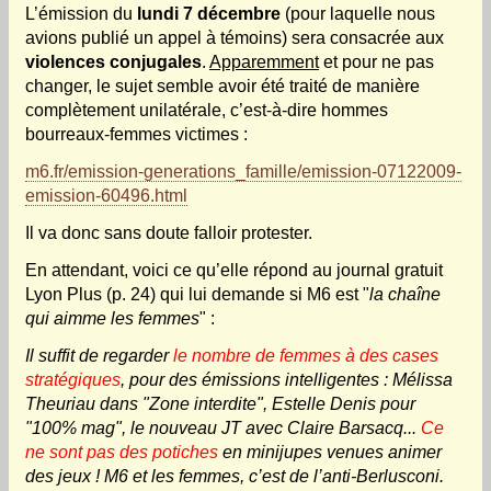
L’émission du
lundi 7 décembre
(pour laquelle nous
avions publié un appel à témoins) sera consacrée aux
violences conjugales
.
Apparemment
et pour ne pas
changer, le sujet semble avoir été traité de manière
complètement unilatérale, c’est-à-dire hommes
bourreaux-femmes victimes :
m6.fr/emission-generations_famille/emission-07122009-
emission-60496.html
Il va donc sans doute falloir protester.
En attendant, voici ce qu’elle répond au journal gratuit
Lyon Plus (p. 24) qui lui demande si M6 est "
la chaîne
qui aimme les femmes
" :
Il suffit de regarder
le nombre de femmes à des cases
stratégiques
, pour des émissions intelligentes : Mélissa
Theuriau dans "Zone interdite", Estelle Denis pour
"100% mag", le nouveau JT avec Claire Barsacq...
Ce
ne sont pas des potiches
en minijupes venues animer
des jeux ! M6 et les femmes, c’est de l’anti-Berlusconi.