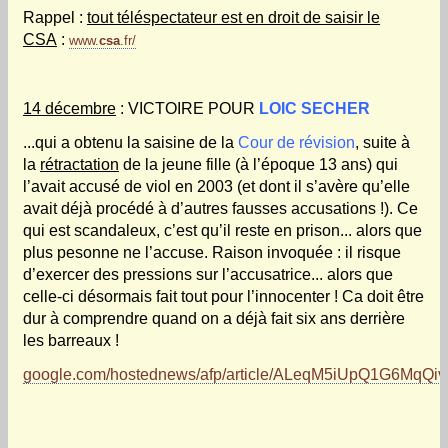
Rappel :
tout téléspectateur est en droit de saisir le
CSA
:
www.
csa
.fr/
14 décembre
: VICTOIRE POUR
LOIC SECHER
...qui a obtenu la saisine de la
Cour de révision
, suite à
la
rétractation
de la jeune fille (à l’époque 13 ans) qui
l’avait accusé de viol en 2003 (et dont il s’avère qu’elle
avait déjà procédé à d’autres fausses accusations !). Ce
qui est scandaleux, c’est qu’il reste en prison... alors que
plus pesonne ne l’accuse. Raison invoquée : il risque
d’exercer des pressions sur l’accusatrice... alors que
celle-ci désormais fait tout pour l’innocenter ! Ca doit être
dur à comprendre quand on a déjà fait six ans derrière
les barreaux !
google.com/hostednews/afp/article/ALeqM5iUpQ1G6MqQ