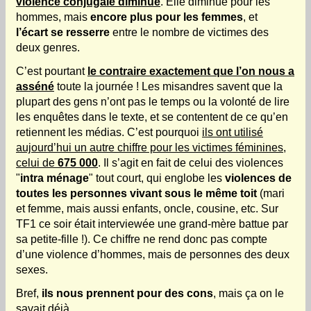
violence conjugale diminue
.
Elle diminue pour les
hommes, mais
encore plus pour les femmes
,
et
l’écart se resserre
entre le nombre de victimes des
deux genres
.
C’est pourtant
le contraire exactement que l’on nous a
asséné
toute la journée ! Les misandres savent que la
plupart des gens n’ont pas le temps ou la volonté de lire
les enquêtes dans le texte, et se contentent de ce qu’en
retiennent les médias. C’est pourquoi
ils ont utilisé
aujourd’hui un autre chiffre pour les victimes féminines,
celui de
675 000
.
Il s’agit en fait de celui des violences
"
intra ménage
"
tout court, qui englobe les
violences de
toutes les personnes vivant sous le même toit
(mari
et femme, mais aussi enfants, oncle, cousine, etc. Sur
TF1 ce soir était interviewée une grand-mère battue par
sa petite-fille !). Ce chiffre ne rend donc pas compte
d’une violence d’hommes, mais de personnes des deux
sexes.
Bref,
ils nous prennent pour des cons
, mais ça on le
savait déjà.