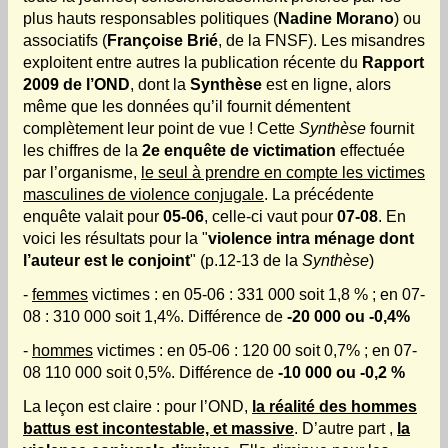
plus hauts responsables politiques
(
Nadine Morano
) ou
associatifs (
Françoise Brié
, de la FNSF). Les misandres
exploitent entre autres la publication récente du
Rapport
2009 de l’OND
, dont la
Synthèse
est en ligne, alors
même que les données qu’il fournit démentent
complètement leur point de vue ! Cette
Synthèse
fournit
les chiffres de la
2e enquête de victimation
effectuée
par l’organisme,
le seul à prendre en compte les victimes
masculines de violence conjugale
. La précédente
enquête valait pour
05-06
, celle-ci vaut pour
07-08
. En
voici les résultats pour la
"
violence intra ménage dont
l’auteur est le conjoint
"
(p.12-13 de la
Synthèse
)
-
femmes
victimes : en 05-06 : 331 000 soit 1,8 % ; en 07-
08 : 310 000 soit 1,4%. Différence de
-20 000 ou -0,4%
-
hommes
victimes : en 05-06 : 120 00 soit 0,7% ; en 07-
08 110 000 soit 0,5%. Différence de
-10 000 ou -0,2 %
La leçon est claire : pour l’OND,
la réalité des hommes
battus est incontestable, et massive
.
D’autre part ,
la