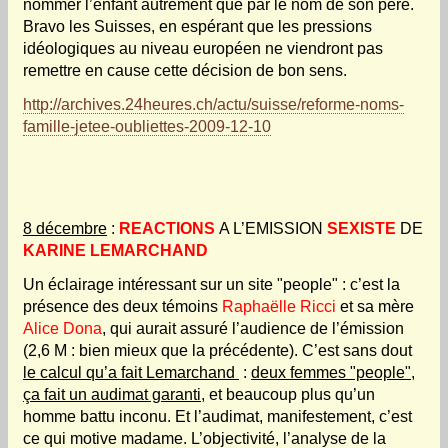
nommer l’enfant autrement que par le nom de son père.
Bravo les Suisses, en espérant que les pressions
idéologiques au niveau européen ne viendront pas
remettre en cause cette décision de bon sens.
http://archives.24heures.ch/actu/suisse/reforme-noms-
famille-jetee-oubliettes-2009-12-10
8 décembre
:
REACTIONS
A L’EMISSION
SEXISTE
DE
KARINE LEMARCHAND
Un éclairage intéressant sur un site "people" : c’est la
présence des deux témoins
Raphaëlle Ricci
et sa mère
Alice Dona
, qui aurait assuré l’audience de l’émission
(2,6 M : bien mieux que la précédente). C’est sans dout
le calcul qu’a fait Lemarchand
:
deux femmes "people",
ça fait un audimat garanti
, et beaucoup plus qu’un
homme battu inconu. Et l’audimat, manifestement, c’est
ce qui motive madame. L’objectivité, l’analyse de la