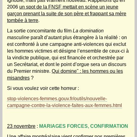
Ignoble, mais pas vraiment nouveau. Rappelons qu’en
2006
un spot de la FNSF mettait en scène un jeune
garçon prenant la suite de son père et frappant sa mère
tombée à terre
.
La sortie concomitante du film
La domination
masculine
paraît d’autant plus étrangère à la réalité : on
est confronté à une campagne anti-violences qui exclut
les hommes victimes et désigne l’ensemble de ceux-ci à
la vindicte publique, qui est financée et orchestrée par
un Secrétariat, et dont le point d’orgue sera un discours
du Premier ministre.
Qui domine" : les hommes ou les
misandres
?
Si vous voulez voir cette horreur :
stop-violences-femmes.gouv.fr/outils/nouvelle-
campagne-contre-la-violence-faites-aux-femmes.html
23 novembre
:
MARIAGES FORCES, CONFIRMATION
Une affaire montréalaise vient confirmer nos premières