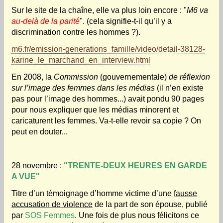
Sur le site de la chaîne, elle va plus loin encore
:
"
M6 va
au-delà de la parité
".
(cela signifie-t-il qu’il y a
discrimination contre les hommes ?).
m6.fr/emission-generations_famille/video/detail-38128-
karine_le_marchand_en_interview.html
En 2008, la
Commission
(gouvernementale)
de réflexion
sur l’image des femmes dans les médias
(il n’en existe
pas pour l’image des hommes...) avait pondu 90 pages
pour nous expliquer que les médias minorent et
caricaturent les femmes. Va-t-elle revoir sa copie ? On
peut en douter...
28 novembre
:
"TRENTE-DEUX HEURES EN GARDE
A VUE"
Titre d’un témoignage d’homme victime d’une
fausse
accusation de violence
de la part de son épouse, publié
par
SOS Femmes
.
Une fois de plus nous félicitons ce